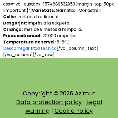
css=”.vc_custom_1574889532953{margin-top: 50px
!important;}”]
Varietats:
Garnatxa i Monastrell.
Celler:
mètode tradicional.
Desgorjat:
imprès a la etiqueta.
Criança:
més de 9 mesos a l’ampolla.
Producció anual:
20.000 ampolles.
Temperatura de servei:
6-8ºC.
Descarregar fitxa tècnica
[/vc_column_text]
[/vc_column][/vc_row]
Copyright © 2026 Azimut
Data protection policy
|
Legal
warning
|
Cookie Policy