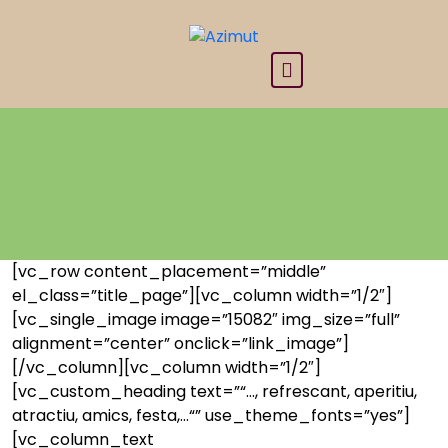
Skip
to
content
[vc_row content_placement=”middle”
el_class=”title_page”][vc_column width=”1/2″]
[vc_single_image image=”15082″ img_size=”full”
alignment=”center” onclick=”link_image”]
[/vc_column][vc_column width=”1/2″]
[vc_custom_heading text=”“…, refrescant, aperitiu,
atractiu, amics, festa,…“” use_theme_fonts=”yes”]
[vc_column_text